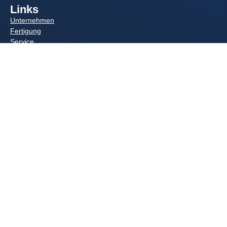
Links
Unternehmen
Fertigung
Service
Aktuelles
Stellenangebote
Induktionsanlagen Wartung
Service und Instandsetzung
Reparatur-Service
Tiegelofenspulen: Fertigung und Reparatur
Erwärmungsspulen: Fertigung und Reparatur
Umrichter-Retrofit für Induktionsöfen
Folgen Sie uns