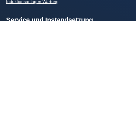
Induktionsanlagen Wartung
Service und Instandsetzung
Reparatur-Service
Tiegelofenspulen: Fertigung und Reparatur
Erwärmungsspulen: Fertigung und Reparatur
Umrichter-Retrofit für Induktionsöfen
Folgen Sie uns
© TCT Induktionstechnik GmbH
Impressum
Datenschutz
AGB